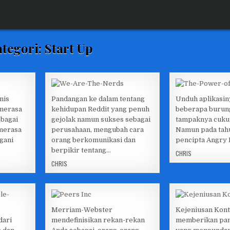
ategori:
Start Up
nis
Pandangan ke dalam tentang
Unduh aplikasiny
 merasa
kehidupan Reddit yang penuh
beberapa burung 
Posted
Posted
bagai
gejolak namun sukses sebagai
tampaknya cuku
in
in
merasa
perusahaan, mengubah cara
Namun pada tahu
gani
orang berkomunikasi dan
pencipta Angry 
berpikir tentang…
CHRIS
CHRIS
Merriam-Webster
Kejeniusan Kont
dari
mendefinisikan rekan-rekan
memberikan pan
Posted
Posted