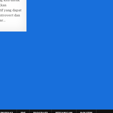
g kita untuk
gkan
if yang dapat
ntrovert dan
jar…