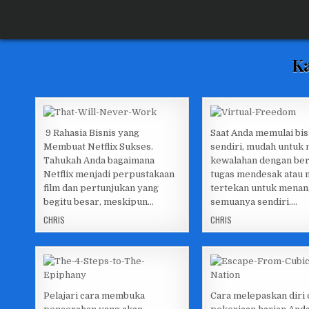
Skip
SWARA BUKU
RINGKASAN BUKU NON FIKSI
to
content
K
9 Rahasia Bisnis yang
Saat Anda memulai bis
Membuat Netflix Sukses.
sendiri, mudah untuk
Posted
Posted
Tahukah Anda bagaimana
kewalahan dengan ber
in
in
Netflix menjadi perpustakaan
tugas mendesak atau 
film dan pertunjukan yang
tertekan untuk menan
begitu besar, meskipun…
semuanya sendiri….
CHRIS
CHRIS
Pelajari cara membuka
Cara melepaskan diri 
Posted
Posted