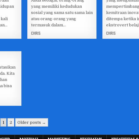
a dan
Anda sebagai, orang-orang
yang mengundan
in
in
hidupan
yang memiliki kedudukan
mempertimban
sosial yang sama satu sama lain
kemitraan inovat
kali
atau orang-orang yang
ditempa ketika i
ran…
termasuk dalam…
ekstrovert bela
CHRIS
CHRIS
stasikan
a. Kita
uhan
na bisa
1
2
Older posts →