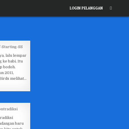
LOGIN PELANGGAN
a, lalu lempar
ke babi. Itu
p bodoh.
n 2011,
Birds melihat…
radiksi
dangan baru