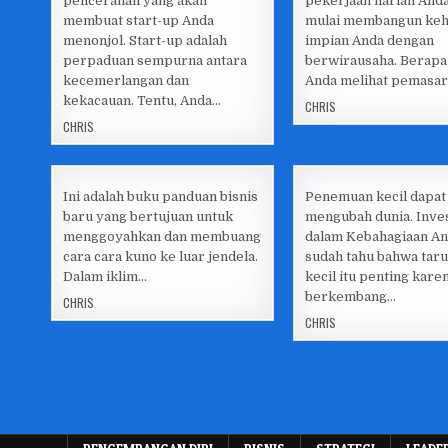
pencerahan yang akan
pekerjaan harian And
in
in
membuat start-up Anda
mulai membangun ke
menonjol. Start-up adalah
impian Anda dengan
perpaduan sempurna antara
berwirausaha. Berapa 
kecemerlangan dan
Anda melihat pemasa
kekacauan. Tentu, Anda…
CHRIS
CHRIS
Ini adalah buku panduan bisnis
Penemuan kecil dapat
baru yang bertujuan untuk
mengubah dunia. Inve
menggoyahkan dan membuang
dalam Kebahagiaan And
Posted
Posted
cara cara kuno ke luar jendela.
sudah tahu bahwa tar
in
in
Dalam iklim…
kecil itu penting kare
berkembang…
CHRIS
CHRIS
Paginasi
pos