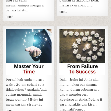
Mereka salah
bahkan ketika Anda tidak
memahaminya, mengira
merasakan apa pun,…
bahwa hal itu…
CHRIS
CHRIS
Posted
Posted
in
in
Pernahkah Anda merasa
Dalam buku ini, Anda akan
waktu 24 jam sehari saja
menemukan bagaimana
tidak cukup? Apakah Anda
kemunduran sebenarnya
sering menunda-nunda
dapat mendorong
tugas penting? Buku ini
kesuksesan Anda. Pelajarii
menawarkan strategi…
saran praktis dan kisah
inspiratif yang…
CHRIS