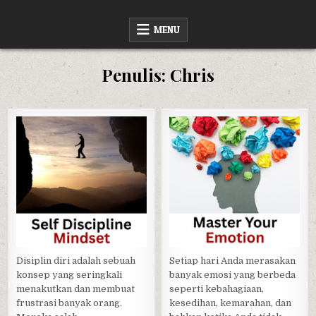
Skip
SWARA BUKU
RINGKASAN BUKU NON FIKSI
to
MENU
content
Penulis:
Chris
Posted
Posted
in
in
Disiplin diri adalah sebuah
Setiap hari Anda merasakan
konsep yang seringkali
banyak emosi yang berbeda
menakutkan dan membuat
seperti kebahagiaan,
frustrasi banyak orang.
kesedihan, kemarahan, dan