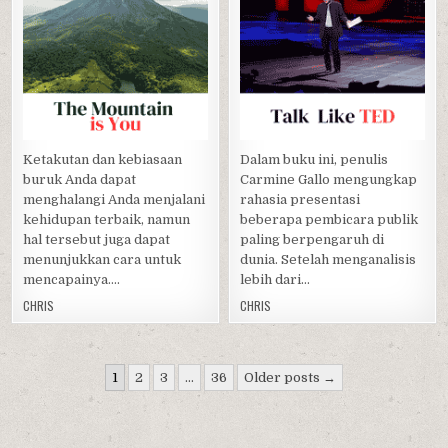
Posted
Posted
in
in
Ketakutan dan kebiasaan
Dalam buku ini, penulis
buruk Anda dapat
Carmine Gallo mengungkap
menghalangi Anda menjalani
rahasia presentasi
kehidupan terbaik, namun
beberapa pembicara publik
hal tersebut juga dapat
paling berpengaruh di
menunjukkan cara untuk
dunia. Setelah menganalisis
mencapainya….
lebih dari…
CHRIS
CHRIS
Paginasi
1
2
3
…
36
Older posts →
pos