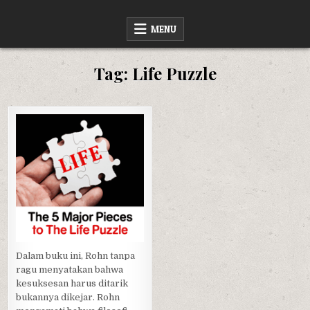
Skip
SWARA BUKU
RINGKASAN BUKU NON FIKSI
to
MENU
content
Tag:
Life Puzzle
Posted
in
Dalam buku ini, Rohn tanpa
ragu menyatakan bahwa
kesuksesan harus ditarik
bukannya dikejar. Rohn