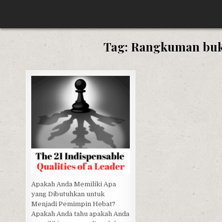
Skip
SWARA BUKU
RINGKASAN BUKU NON FIKSI
to
content
Tag:
Rangkuman buku
Posted
in
Apakah Anda Memiliki Apa
yang Dibutuhkan untuk
Menjadi Pemimpin Hebat?
Apakah Anda tahu apakah Anda