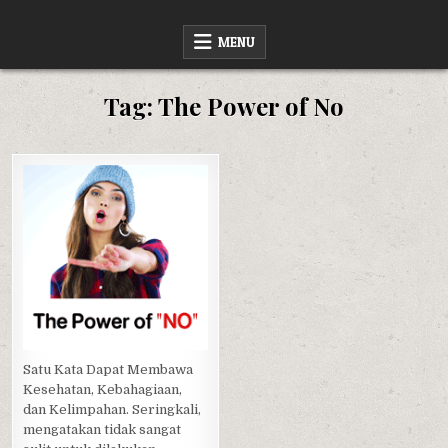
Skip
SWARA BUKU
RINGKASAN BUKU NON FIKSI
to
MENU
content
Tag:
The Power of No
Posted
in
Satu Kata Dapat Membawa
Kesehatan, Kebahagiaan,
dan Kelimpahan. Seringkali,
mengatakan tidak sangat